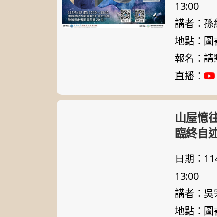
13:00
講者：孫
地點：圖
報名：
請
直播：
山屋憶
臨終自
日期：114/1
13:00
講者：吳
地點：圖