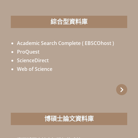
綜合型資料庫
Academic Search Complete ( EBSCOhost )
ProQuest
ScienceDirect
Web of Science
博碩士論文資料庫