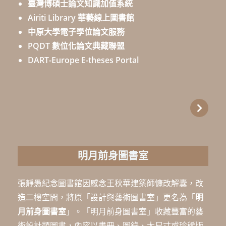
臺灣博碩士論文知識加值系統
Airiti Library 華藝線上圖書館
中原大學電子學位論文服務
PQDT 數位化論文典藏聯盟
DART-Europe E-theses Portal
明月前身圖書室
張靜愚紀念圖書館因感念王秋華建築師慷改解囊，改
造二樓空間，將原「設計與藝術圖書室」更名為「
明
月前身圖書室
」。「明月前身圖書室」收藏豐富的藝
術設計類圖書，內容以畫冊、圖錄、大尺寸或珍稀版