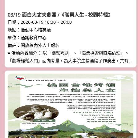
03/19 面白大丈夫劇團 /《職男人生 - 校園特輯》
日期：2026-03-19 18:30 ~ 20:00
地點：活動中心培英廳
單位：通識教育中心
備註：開放校內外人士報名
● 活動內容簡介： 以「幽默喜劇」、「職業探索與職場倫理」、
「劇場輕鬆入門」面向考量，為大事院生精選段子作演出，共有6
個段子，有漫才、短劇及影音串聯整齣戲劇（含括：搞笑救星漫
才、短劇志工社、短劇喪失記憶、森量漫才、短劇翻譯、短劇益智
問答。） 表演團體簡介： ● 面白大丈夫劇團 面白大丈夫おもしろ
いだいじょうぶ，意旨「有趣・沒問題」之意，2019年成立的漫
才劇團，四位團員董軒、耿賢、阿量及木森，因為自身對表演藝術
的喜愛，原為上班族一邊工作、一邊做演出，策畫出「職男人生」
舞台劇系列，沒有複雜的劇情，只有好笑漫才與爆笑短劇。希冀推
廣喜劇給莘莘學子，特別編製《職男人生-校園特輯》針對大專院
校生，或剛步入職場新鮮人，透過舞台劇認識表演藝術文化，以及
題材貼近職場、運動生活，為校園注入一股輕鬆歡笑、簡單即快樂