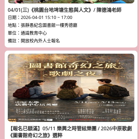
的新氣息。
04/01(三)《桃園台地埤塘生態與人文》/ 陳德鴻老師
日期：2026-04-01 15:10 ~ 17:00
地點：張靜愚紀念圖書館一樓秀德廳
單位：通識教育中心
備註：開放校內外人士報名
【報名已額滿】05/11 樂興之時管絃樂團 / 2026中原歌劇
《圖書館奇幻之旅》選粹