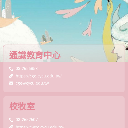
通識教育中心
03-2656853
https://cge.cycu.edu.tw/
cge@cycu.edu.tw
校牧室
03-2652607
https://cwoc.cycu.edu.tw/